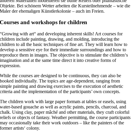
anderen Materialien modellieren sie bunte Reliefs oder phantastische
Objekte. Bei schönem Wetter arbeiten die Kursteilnehmende – wie die
Maler der ehemaligen Künstlerkolonie – auch im Freien.
Courses and workshops for children
“Growing with art“ and developing inherent skills! Art courses for
children include painting, drawing, and molding, introducing the
children to all the basic techniques of fine art. They will learn how to
develop a sensitive eye for their immediate surroundings and how to
reproduce them in images. The objective is to stimulate the children‘s
imagination and at the same time direct it into creative forms of
expression.
While the courses are designed to be continuous, they can also be
booked individually. The topics are age-dependent, ranging from
simple painting and drawing exercises to the execution of aesthetic
criteria and the implementation of the participants’ own concepts.
The children work with large paper formats at tables or easels, using
water-based gouache as well as acrylic paints, pencils, charcoal, and
chalk. Using clay, paper mâché and other materials, they craft colorful
reliefs or objects of fantasy. Weather permitting, the course participants
may occasionally take their work outdoors – like the painters of the
former artists‘ colony.