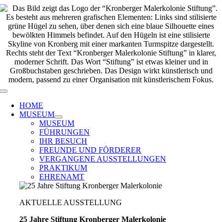
Zum
Inhalt
springen
Toggle
Navigation
HOME
MUSEUM
MUSEUM
FÜHRUNGEN
IHR BESUCH
FREUNDE UND FÖRDERER
VERGANGENE AUSSTELLUNGEN
PRAKTIKUM
EHRENAMT
AKTUELLE AUSSTELLUNG
25 Jahre Stiftung Kronberger Malerkolonie