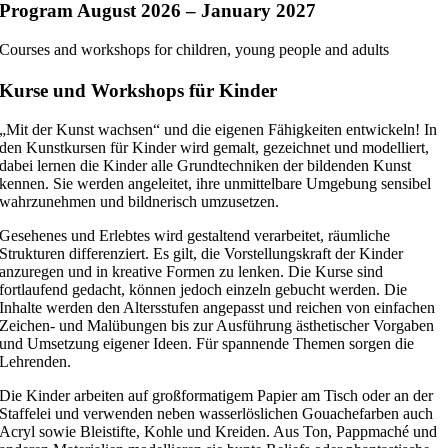
Program August
2026 – January 2027
Courses and workshops for children, young people and adults
Kurse und Workshops für Kinder
„Mit der Kunst wachsen“ und die eigenen Fähigkeiten entwickeln! In
den Kunstkursen für Kinder wird gemalt, gezeichnet und modelliert,
dabei lernen die Kinder alle Grundtechniken der bildenden Kunst
kennen. Sie werden angeleitet, ihre unmittelbare Umgebung sensibel
wahrzunehmen und bildnerisch umzusetzen.
Gesehenes und Erlebtes wird gestaltend verarbeitet, räumliche
Strukturen differenziert. Es gilt, die Vorstellungskraft der Kinder
anzuregen und in kreative Formen zu lenken. Die Kurse sind
fortlaufend gedacht, können jedoch einzeln gebucht werden. Die
Inhalte werden den Altersstufen angepasst und reichen von einfachen
Zeichen- und Malübungen bis zur Ausführung ästhetischer Vorgaben
und Umsetzung eigener Ideen. Für spannende Themen sorgen die
Lehrenden.
Die Kinder arbeiten auf großformatigem Papier am Tisch oder an der
Staffelei und verwenden neben wasserlöslichen Gouachefarben auch
Acryl sowie Bleistifte, Kohle und Kreiden. Aus Ton, Pappmaché und