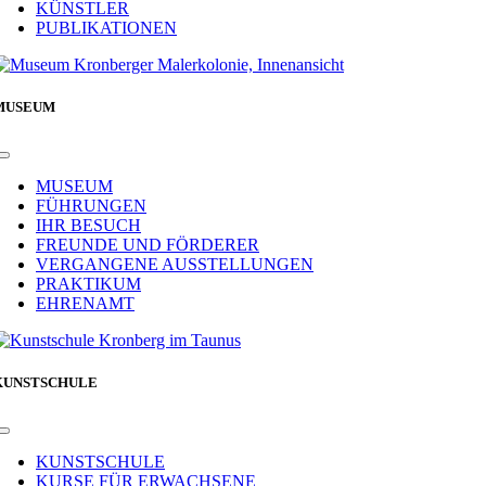
KÜNSTLER
PUBLIKATIONEN
MUSEUM
Toggle
Navigation
MUSEUM
FÜHRUNGEN
IHR BESUCH
FREUNDE UND FÖRDERER
VERGANGENE AUSSTELLUNGEN
PRAKTIKUM
EHRENAMT
KUNSTSCHULE
Toggle
Navigation
KUNSTSCHULE
KURSE FÜR ERWACHSENE