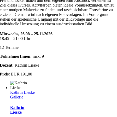
Frei und locker malen und dem eigenen Bild Ausdruck verleihen ist
Ziel dieses Kurses. Acrylfarben bieten ideale Voraussetzungen, um zu
einer mutigen Malweise zu finden und rasch sichtbare Fortschritte zu
erzielen. Gemalt wird nach eigenen Fotovorlagen. Im Vordergrund
stehen der spielerische Umgang mit der Bildvorlage und die
individuelle Umsetzung zu einem ausdrucksstarken Bild.
Mittwochs, 26.08 – 25.11.2026
18:45 – 21:00 Uhr
12 Termine
TeilnehmerInnen:
max. 9
Dozent:
Kathrin Lieske
Preis:
EUR 191,00
Kathrin Lieske
Gallerie
Kathrin
Lieske