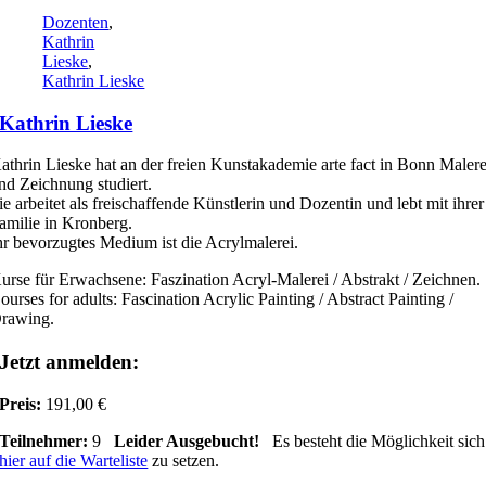
Dozenten
,
Kathrin
Lieske
,
Kathrin Lieske
Kathrin Lieske
athrin Lieske hat an der freien Kunstakademie arte fact in Bonn Malere
nd Zeichnung studiert.
ie arbeitet als freischaffende Künstlerin und Dozentin und lebt mit ihrer
amilie in Kronberg.
hr bevorzugtes Medium ist die Acrylmalerei.
urse für Erwachsene: Faszination Acryl-Malerei / Abstrakt / Zeichnen.
ourses for adults: Fascination Acrylic Painting / Abstract Painting /
rawing.
Jetzt anmelden:
Preis:
191,00 €
Teilnehmer:
9
Leider Ausgebucht!
Es besteht die Möglichkeit sich
hier auf die Warteliste
zu setzen.