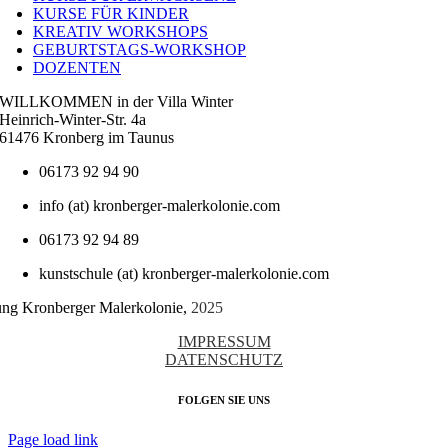
KURSE FÜR KINDER
KREATIV WORKSHOPS
GEBURTSTAGS-WORKSHOP
DOZENTEN
WILLKOMMEN in der Villa Winter
Heinrich-Winter-Str. 4a
61476 Kronberg im Taunus
06173 92 94 90
info (at) kronberger-malerkolonie.com
06173 92 94 89
kunstschule (at) kronberger-malerkolonie.com
tung Kronberger Malerkolonie,
2025
IMPRESSUM
DATENSCHUTZ
FOLGEN SIE UNS
Page load link