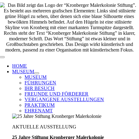
Zum
Inhalt
springen
Toggle
Navigation
HOME
MUSEUM
MUSEUM
FÜHRUNGEN
IHR BESUCH
FREUNDE UND FÖRDERER
VERGANGENE AUSSTELLUNGEN
PRAKTIKUM
EHRENAMT
AKTUELLE AUSSTELLUNG
25 Jahre Stiftung Kronberger Malerkolonie