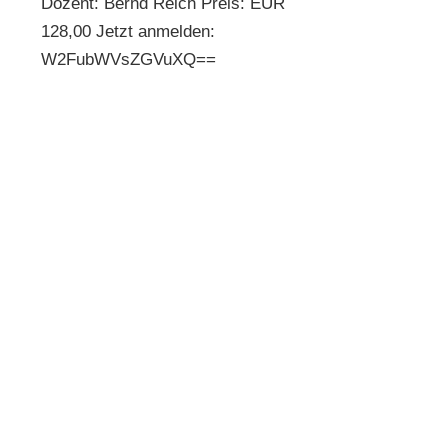
Dozent: Bernd Reich Preis: EUR
128,00 Jetzt anmelden:
W2FubWVsZGVuXQ==