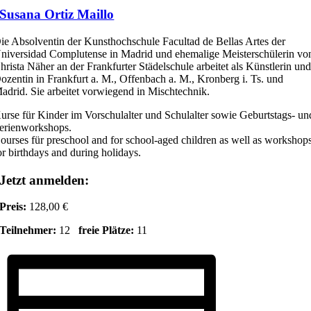
Susana Ortiz Maillo
ie Absolventin der Kunsthochschule Facultad de Bellas Artes der
niversidad Complutense in Madrid und ehemalige Meisterschülerin vo
hrista Näher an der Frankfurter Städelschule arbeitet als Künstlerin un
ozentin in Frankfurt a. M., Offenbach a. M., Kronberg i. Ts. und
adrid. Sie arbeitet vorwiegend in Mischtechnik.
urse für Kinder im Vorschulalter und Schulalter sowie Geburtstags- un
erienworkshops.
ourses für preschool and for school-aged children as well as workshop
or birthdays and during holidays.
Jetzt anmelden:
Preis:
128,00 €
Teilnehmer:
12
freie Plätze:
11