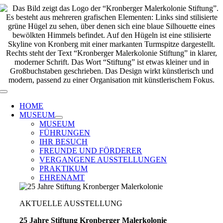
Zum
Inhalt
springen
Toggle
Navigation
HOME
MUSEUM
MUSEUM
FÜHRUNGEN
IHR BESUCH
FREUNDE UND FÖRDERER
VERGANGENE AUSSTELLUNGEN
PRAKTIKUM
EHRENAMT
AKTUELLE AUSSTELLUNG
25 Jahre Stiftung Kronberger Malerkolonie