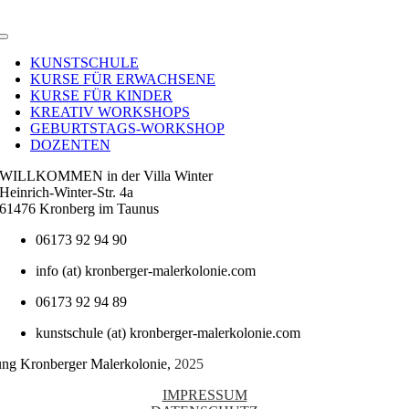
Toggle
Navigation
KUNSTSCHULE
KURSE FÜR ERWACHSENE
KURSE FÜR KINDER
KREATIV WORKSHOPS
GEBURTSTAGS-WORKSHOP
DOZENTEN
WILLKOMMEN in der Villa Winter
Heinrich-Winter-Str. 4a
61476 Kronberg im Taunus
06173 92 94 90
info (at) kronberger-malerkolonie.com
06173 92 94 89
kunstschule (at) kronberger-malerkolonie.com
tung Kronberger Malerkolonie,
2025
IMPRESSUM