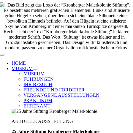
Zum
Inhalt
springen
Toggle
Navigation
HOME
MUSEUM
MUSEUM
FÜHRUNGEN
IHR BESUCH
FREUNDE UND FÖRDERER
VERGANGENE AUSSTELLUNGEN
PRAKTIKUM
EHRENAMT
AKTUELLE AUSSTELLUNG
25 Jahre Stiftung Kronberger Malerkolonie