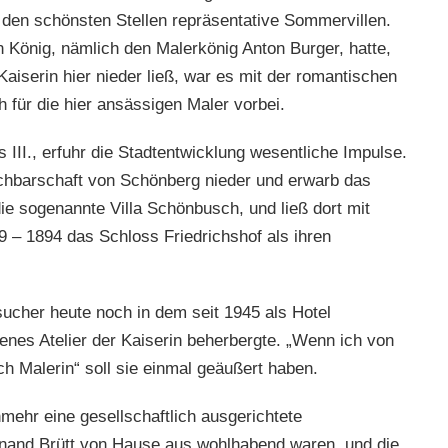
 den schönsten Stellen repräsentative Sommervillen.
n König, nämlich den Malerkönig Anton Burger, hatte,
aiserin hier nieder ließ, war es mit der romantischen
 für die hier ansässigen Maler vorbei.
s III., erfuhr die Stadtentwicklung wesentliche Impulse.
Nachbarschaft von Schönberg nieder und erwarb das
e sogenannte Villa Schönbusch, und ließ dort mit
9 – 1894 das Schloss Friedrichshof als ihren
ucher heute noch in dem seit 1945 als Hotel
enes Atelier der Kaiserin beherbergte. „Wenn ich von
ch Malerin“ soll sie einmal geäußert haben.
mehr eine gesellschaftlich ausgerichtete
dinand Brütt von Hause aus wohlhabend waren, und die