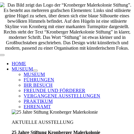
Zum
Inhalt
springen
Toggle
Navigation
HOME
MUSEUM
MUSEUM
FÜHRUNGEN
IHR BESUCH
FREUNDE UND FÖRDERER
VERGANGENE AUSSTELLUNGEN
PRAKTIKUM
EHRENAMT
AKTUELLE AUSSTELLUNG
25 Jahre Stiftung Kronberger Malerkolonie