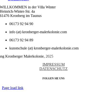
WILLKOMMEN in der Villa Winter
Heinrich-Winter-Str. 4a
61476 Kronberg im Taunus
06173 92 94 90
info (at) kronberger-malerkolonie.com
06173 92 94 89
kunstschule (at) kronberger-malerkolonie.com
tung Kronberger Malerkolonie,
2025
IMPRESSUM
DATENSCHUTZ
FOLGEN SIE UNS
Page load link
Nach
oben