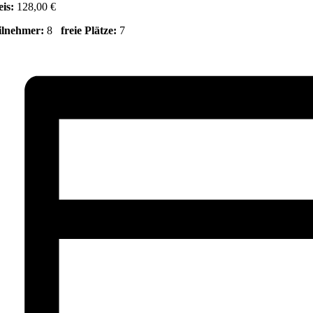
eis:
128,00 €
ilnehmer:
8
freie Plätze:
7