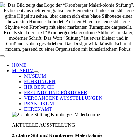
Zum
Inhalt
springen
Toggle
Navigation
HOME
MUSEUM
MUSEUM
FÜHRUNGEN
IHR BESUCH
FREUNDE UND FÖRDERER
VERGANGENE AUSSTELLUNGEN
PRAKTIKUM
EHRENAMT
AKTUELLE AUSSTELLUNG
25 Jahre Stiftung Kronberger Malerkolonie