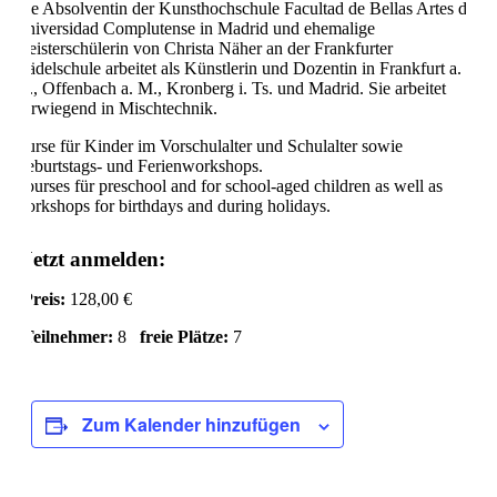
Die Absolventin der Kunsthochschule Facultad de Bellas Artes der
Universidad Complutense in Madrid und ehemalige
Meisterschülerin von Christa Näher an der Frankfurter
Städelschule arbeitet als Künstlerin und Dozentin in Frankfurt a.
M., Offenbach a. M., Kronberg i. Ts. und Madrid. Sie arbeitet
vorwiegend in Mischtechnik.
Kurse für Kinder im Vorschulalter und Schulalter sowie
Geburtstags- und Ferienworkshops.
Courses für preschool and for school-aged children as well as
workshops for birthdays and during holidays.
Jetzt anmelden:
Preis:
128,00 €
Teilnehmer:
8
freie Plätze:
7
Zum Kalender hinzufügen