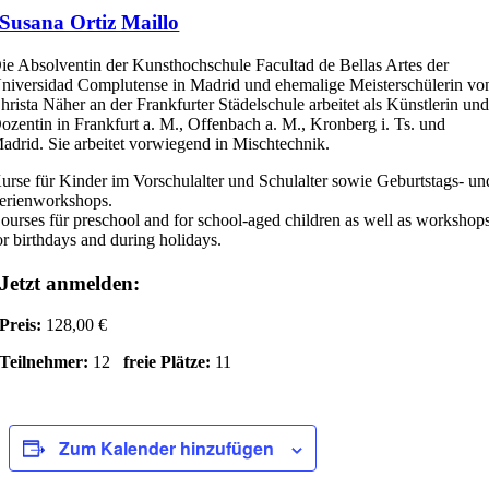
Susana Ortiz Maillo
ie Absolventin der Kunsthochschule Facultad de Bellas Artes der
niversidad Complutense in Madrid und ehemalige Meisterschülerin vo
hrista Näher an der Frankfurter Städelschule arbeitet als Künstlerin un
ozentin in Frankfurt a. M., Offenbach a. M., Kronberg i. Ts. und
adrid. Sie arbeitet vorwiegend in Mischtechnik.
urse für Kinder im Vorschulalter und Schulalter sowie Geburtstags- un
erienworkshops.
ourses für preschool and for school-aged children as well as workshop
or birthdays and during holidays.
Jetzt anmelden:
Preis:
128,00 €
Teilnehmer:
12
freie Plätze:
11
Zum Kalender hinzufügen