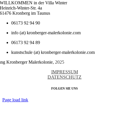
WILLKOMMEN in der Villa Winter
Heinrich-Winter-Str. 4a
61476 Kronberg im Taunus
06173 92 94 90
info (at) kronberger-malerkolonie.com
06173 92 94 89
kunstschule (at) kronberger-malerkolonie.com
tung Kronberger Malerkolonie,
2025
IMPRESSUM
DATENSCHUTZ
FOLGEN SIE UNS
Page load link
Nach
oben