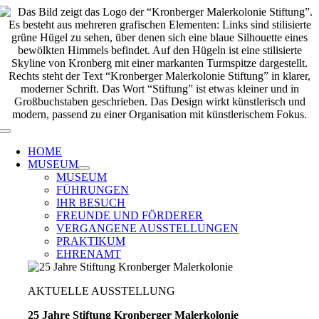
Zum
Inhalt
springen
Toggle
Navigation
HOME
MUSEUM
MUSEUM
FÜHRUNGEN
IHR BESUCH
FREUNDE UND FÖRDERER
VERGANGENE AUSSTELLUNGEN
PRAKTIKUM
EHRENAMT
AKTUELLE AUSSTELLUNG
25 Jahre Stiftung Kronberger Malerkolonie