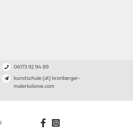
06173 92 94 89
kunstschule (at) kronberger-
malerkolonie.com
S