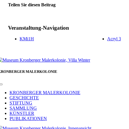
Teilen Sie diesen Beitrag
Facebook
Veranstaltung-Navigation
KMi1H
Acryl 3
KRONBERGER MALERKOLONIE
Toggle
Navigation
KRONBERGER MALERKOLONIE
GESCHICHTE
STIFTUNG
SAMMLUNG
KÜNSTLER
PUBLIKATIONEN