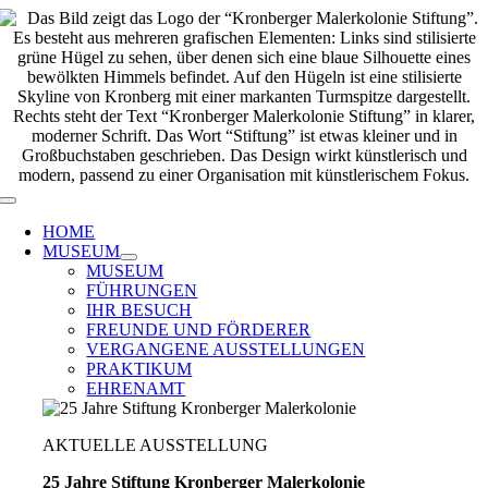
Zum
Inhalt
springen
Toggle
Navigation
HOME
MUSEUM
MUSEUM
FÜHRUNGEN
IHR BESUCH
FREUNDE UND FÖRDERER
VERGANGENE AUSSTELLUNGEN
PRAKTIKUM
EHRENAMT
AKTUELLE AUSSTELLUNG
25 Jahre Stiftung Kronberger Malerkolonie