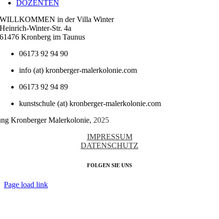
DOZENTEN
WILLKOMMEN in der Villa Winter
Heinrich-Winter-Str. 4a
61476 Kronberg im Taunus
06173 92 94 90
info (at) kronberger-malerkolonie.com
06173 92 94 89
kunstschule (at) kronberger-malerkolonie.com
tung Kronberger Malerkolonie,
2025
IMPRESSUM
DATENSCHUTZ
FOLGEN SIE UNS
Page load link
Nach
oben