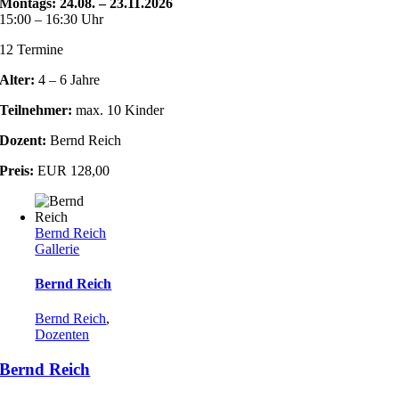
Montags:
24.08. – 23.11.2026
15:00 – 16:30 Uhr
12 Termine
Alter:
4 – 6 Jahre
Teilnehmer:
max. 10 Kinder
Dozent:
Bernd Reich
Preis:
EUR 128,00
Bernd Reich
Gallerie
Bernd Reich
Bernd Reich
,
Dozenten
Bernd Reich