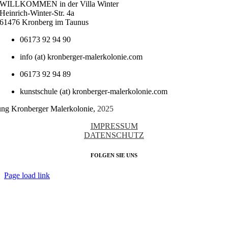
WILLKOMMEN in der Villa Winter
Heinrich-Winter-Str. 4a
61476 Kronberg im Taunus
06173 92 94 90
info (at) kronberger-malerkolonie.com
06173 92 94 89
kunstschule (at) kronberger-malerkolonie.com
tung Kronberger Malerkolonie,
2025
IMPRESSUM
DATENSCHUTZ
FOLGEN SIE UNS
Page load link
Nach
oben