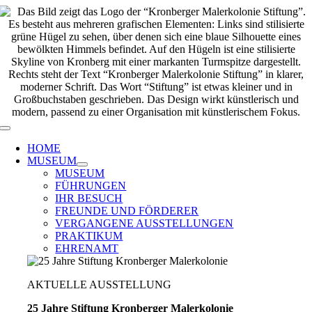
Zum
Inhalt
springen
Toggle
Navigation
HOME
MUSEUM
MUSEUM
FÜHRUNGEN
IHR BESUCH
FREUNDE UND FÖRDERER
VERGANGENE AUSSTELLUNGEN
PRAKTIKUM
EHRENAMT
AKTUELLE AUSSTELLUNG
25 Jahre Stiftung Kronberger Malerkolonie