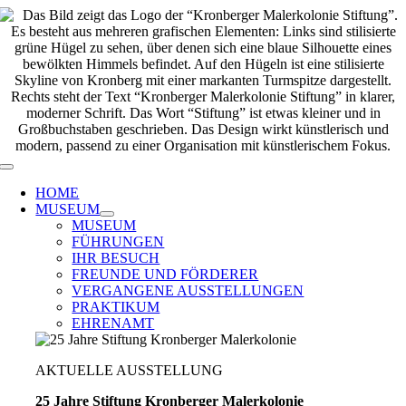
Zum
Inhalt
springen
Toggle
Navigation
HOME
MUSEUM
MUSEUM
FÜHRUNGEN
IHR BESUCH
FREUNDE UND FÖRDERER
VERGANGENE AUSSTELLUNGEN
PRAKTIKUM
EHRENAMT
AKTUELLE AUSSTELLUNG
25 Jahre Stiftung Kronberger Malerkolonie