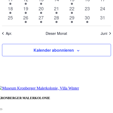
Veranstaltungen
Veranstaltungen
Veranstaltungen
Veranstaltungen
Veranstaltungen
Veranstaltung
Veran
2
2
3
3
3
0
0
18
19
20
21
22
23
24
Veranstaltungen
Veranstaltungen
Veranstaltungen
Veranstaltungen
Veranstaltungen
Veranstaltung
Veran
0
2
3
3
3
3
0
25
26
27
28
29
30
31
Veranstaltungen
Veranstaltungen
Veranstaltungen
Veranstaltungen
Veranstaltungen
Veranstaltung
Veran
Apr.
Dieser Monat
Juni
Kalender abonnieren
KRONBERGER MALERKOLONIE
Toggle