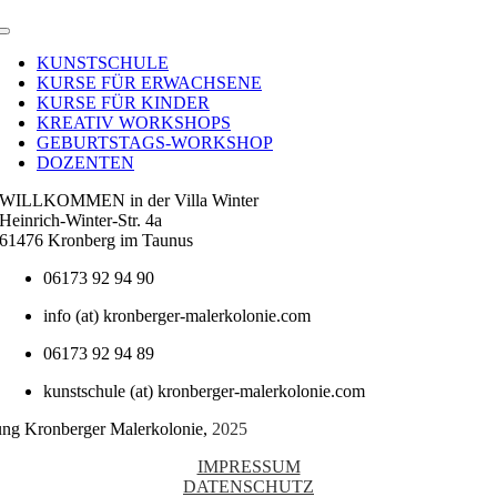
Toggle
Navigation
KUNSTSCHULE
KURSE FÜR ERWACHSENE
KURSE FÜR KINDER
KREATIV WORKSHOPS
GEBURTSTAGS-WORKSHOP
DOZENTEN
WILLKOMMEN in der Villa Winter
Heinrich-Winter-Str. 4a
61476 Kronberg im Taunus
06173 92 94 90
info (at) kronberger-malerkolonie.com
06173 92 94 89
kunstschule (at) kronberger-malerkolonie.com
tung Kronberger Malerkolonie,
2025
IMPRESSUM
DATENSCHUTZ