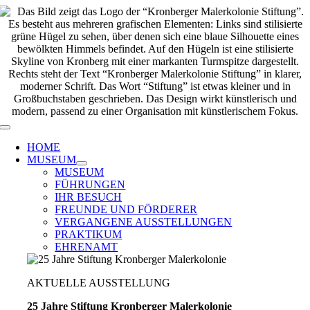
Zum
Inhalt
springen
Toggle
Navigation
HOME
MUSEUM
MUSEUM
FÜHRUNGEN
IHR BESUCH
FREUNDE UND FÖRDERER
VERGANGENE AUSSTELLUNGEN
PRAKTIKUM
EHRENAMT
AKTUELLE AUSSTELLUNG
25 Jahre Stiftung Kronberger Malerkolonie