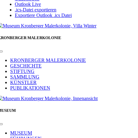
Outlook Live
.ics-Datei exportieren
Exportiere Outlook .ics Datei
KRONBERGER MALERKOLONIE
Toggle
Navigation
KRONBERGER MALERKOLONIE
GESCHICHTE
STIFTUNG
SAMMLUNG
KÜNSTLER
PUBLIKATIONEN
MUSEUM
Toggle
Navigation
MUSEUM