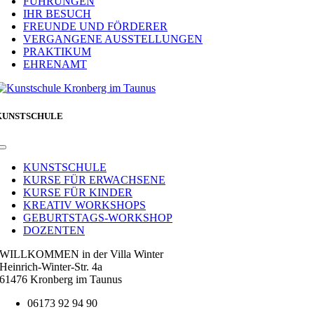
FÜHRUNGEN
IHR BESUCH
FREUNDE UND FÖRDERER
VERGANGENE AUSSTELLUNGEN
PRAKTIKUM
EHRENAMT
KUNSTSCHULE
Toggle
Navigation
KUNSTSCHULE
KURSE FÜR ERWACHSENE
KURSE FÜR KINDER
KREATIV WORKSHOPS
GEBURTSTAGS-WORKSHOP
DOZENTEN
WILLKOMMEN in der Villa Winter
Heinrich-Winter-Str. 4a
61476 Kronberg im Taunus
06173 92 94 90