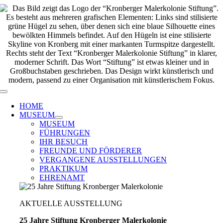
Zum
Inhalt
springen
Toggle
Navigation
HOME
MUSEUM
MUSEUM
FÜHRUNGEN
IHR BESUCH
FREUNDE UND FÖRDERER
VERGANGENE AUSSTELLUNGEN
PRAKTIKUM
EHRENAMT
AKTUELLE AUSSTELLUNG
25 Jahre Stiftung Kronberger Malerkolonie