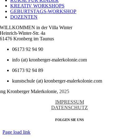
KURSE FÜR KINDER
KREATIV WORKSHOPS
GEBURTSTAGS-WORKSHOP
DOZENTEN
WILLKOMMEN in der Villa Winter
Heinrich-Winter-Str. 4a
61476 Kronberg im Taunus
06173 92 94 90
info (at) kronberger-malerkolonie.com
06173 92 94 89
kunstschule (at) kronberger-malerkolonie.com
tung Kronberger Malerkolonie,
2025
IMPRESSUM
DATENSCHUTZ
FOLGEN SIE UNS
Page load link
Nach