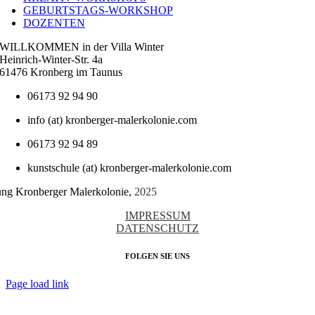
GEBURTSTAGS-WORKSHOP
DOZENTEN
WILLKOMMEN in der Villa Winter
Heinrich-Winter-Str. 4a
61476 Kronberg im Taunus
06173 92 94 90
info (at) kronberger-malerkolonie.com
06173 92 94 89
kunstschule (at) kronberger-malerkolonie.com
tung Kronberger Malerkolonie,
2025
IMPRESSUM
DATENSCHUTZ
FOLGEN SIE UNS
Page load link
Nach
oben