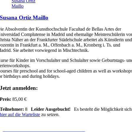
Susana Ortiz
Maillo
Susana Ortiz Maillo
ie Absolventin der Kunsthochschule Facultad de Bellas Artes der
niversidad Complutense in Madrid und ehemalige Meisterschülerin vo
hrista Näher an der Frankfurter Städelschule arbeitet als Künstlerin un
ozentin in Frankfurt a. M., Offenbach a. M., Kronberg i. Ts. und
adrid. Sie arbeitet vorwiegend in Mischtechnik.
urse für Kinder im Vorschulalter und Schulalter sowie Geburtstags- un
erienworkshops.
ourses für preschool and for school-aged children as well as workshop
or birthdays and during holidays.
Jetzt anmelden:
Preis:
85,00 €
Teilnehmer:
8
Leider Ausgebucht!
Es besteht die Möglichkeit sich
hier auf die Warteliste
zu setzen.