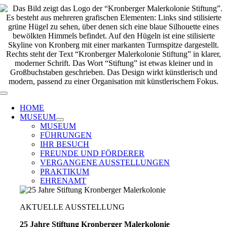
Zum
Inhalt
springen
Toggle
Navigation
HOME
MUSEUM
MUSEUM
FÜHRUNGEN
IHR BESUCH
FREUNDE UND FÖRDERER
VERGANGENE AUSSTELLUNGEN
PRAKTIKUM
EHRENAMT
AKTUELLE AUSSTELLUNG
25 Jahre Stiftung Kronberger Malerkolonie