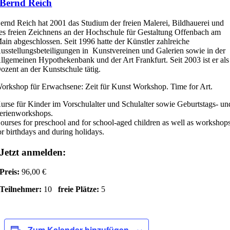
Bernd Reich
ernd Reich hat 2001 das Studium der freien Malerei, Bildhauerei und
es freien Zeichnens an der Hochschule für Gestaltung Offenbach am
ain abgeschlossen. Seit 1996 hatte der Künstler zahlreiche
usstellungsbeteiligungen in Kunstvereinen und Galerien sowie in der
llgemeinen Hypothekenbank und der Art Frankfurt. Seit 2003 ist er als
ozent an der Kunstschule tätig.
orkshop für Erwachsene: Zeit für Kunst Workshop. Time for Art.
urse für Kinder im Vorschulalter und Schulalter sowie Geburtstags- un
erienworkshops.
ourses for preschool and for school-aged children as well as workshop
or birthdays and during holidays.
Jetzt anmelden:
Preis:
96,00 €
Teilnehmer:
10
freie Plätze:
5
Zum Kalender hinzufügen