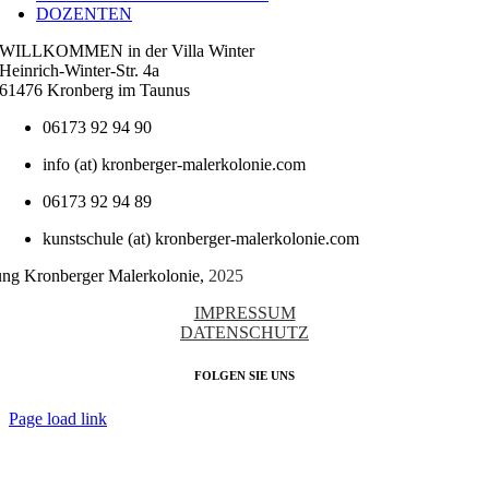
DOZENTEN
WILLKOMMEN in der Villa Winter
Heinrich-Winter-Str. 4a
61476 Kronberg im Taunus
06173 92 94 90
info (at) kronberger-malerkolonie.com
06173 92 94 89
kunstschule (at) kronberger-malerkolonie.com
tung Kronberger Malerkolonie,
2025
IMPRESSUM
DATENSCHUTZ
FOLGEN SIE UNS
Page load link
Nach
oben