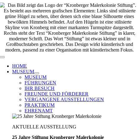
Zum
Inhalt
springen
Toggle
Navigation
HOME
MUSEUM
MUSEUM
FÜHRUNGEN
IHR BESUCH
FREUNDE UND FÖRDERER
VERGANGENE AUSSTELLUNGEN
PRAKTIKUM
EHRENAMT
AKTUELLE AUSSTELLUNG
25 Jahre Stiftung Kronberger Malerkolonie