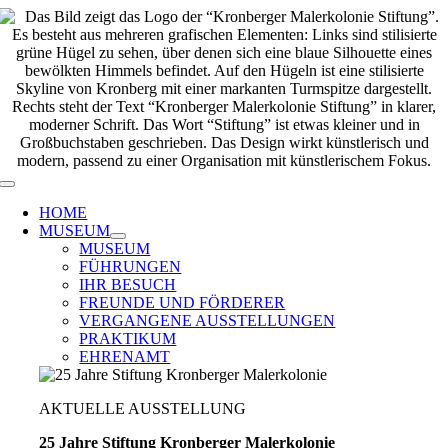
Zum
Inhalt
springen
Toggle
Navigation
HOME
MUSEUM
MUSEUM
FÜHRUNGEN
IHR BESUCH
FREUNDE UND FÖRDERER
VERGANGENE AUSSTELLUNGEN
PRAKTIKUM
EHRENAMT
AKTUELLE AUSSTELLUNG
25 Jahre Stiftung Kronberger Malerkolonie