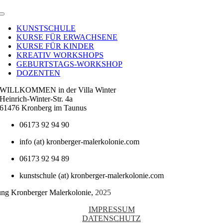
Toggle
Navigation
KUNSTSCHULE
KURSE FÜR ERWACHSENE
KURSE FÜR KINDER
KREATIV WORKSHOPS
GEBURTSTAGS-WORKSHOP
DOZENTEN
WILLKOMMEN in der Villa Winter
Heinrich-Winter-Str. 4a
61476 Kronberg im Taunus
06173 92 94 90
info (at) kronberger-malerkolonie.com
06173 92 94 89
kunstschule (at) kronberger-malerkolonie.com
tung Kronberger Malerkolonie,
2025
IMPRESSUM
DATENSCHUTZ