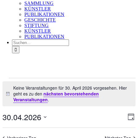
SAMMLUNG
KÜNSTLER
PUBLIKATIONEN
GESCHICHTE
STIFTUNG
KÜNSTLER
PUBLIKATIONEN
Suche
nach:
Veranstaltungen
für
Keine Veranstaltungen für 30. April 2026 vorgesehen. Hier
geht es zu den
nächsten bevorstehenden
30.
Hinweis
Veranstaltungen
.
April
2026
30.04.2026
Ans
Ver
Tag
An
Nav
Datum
Na
wählen.