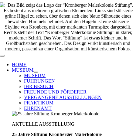
Zum
Inhalt
springen
Toggle
Navigation
HOME
MUSEUM
MUSEUM
FÜHRUNGEN
IHR BESUCH
FREUNDE UND FÖRDERER
VERGANGENE AUSSTELLUNGEN
PRAKTIKUM
EHRENAMT
AKTUELLE AUSSTELLUNG
25 Jahre Stiftung Kronberger Malerkolonie