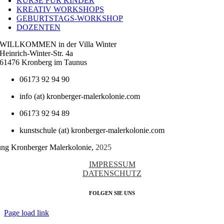
KURSE FÜR KINDER
KREATIV WORKSHOPS
GEBURTSTAGS-WORKSHOP
DOZENTEN
WILLKOMMEN in der Villa Winter
Heinrich-Winter-Str. 4a
61476 Kronberg im Taunus
06173 92 94 90
info (at) kronberger-malerkolonie.com
06173 92 94 89
kunstschule (at) kronberger-malerkolonie.com
tung Kronberger Malerkolonie,
2025
IMPRESSUM
DATENSCHUTZ
FOLGEN SIE UNS
Page load link
Nach