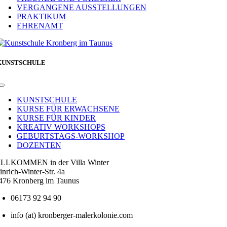
VERGANGENE AUSSTELLUNGEN
PRAKTIKUM
EHRENAMT
KUNSTSCHULE
Toggle
Navigation
KUNSTSCHULE
KURSE FÜR ERWACHSENE
KURSE FÜR KINDER
KREATIV WORKSHOPS
GEBURTSTAGS-WORKSHOP
DOZENTEN
LLKOMMEN in der Villa Winter
inrich-Winter-Str. 4a
476 Kronberg im Taunus
06173 92 94 90
info (at) kronberger-malerkolonie.com