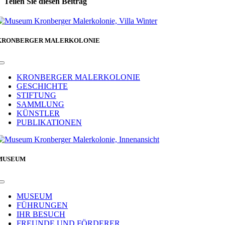
Teilen Sie diesen Beitrag
Facebook
KRONBERGER MALERKOLONIE
Toggle
Navigation
KRONBERGER MALERKOLONIE
GESCHICHTE
STIFTUNG
SAMMLUNG
KÜNSTLER
PUBLIKATIONEN
MUSEUM
Toggle
Navigation
MUSEUM
FÜHRUNGEN
IHR BESUCH
FREUNDE UND FÖRDERER