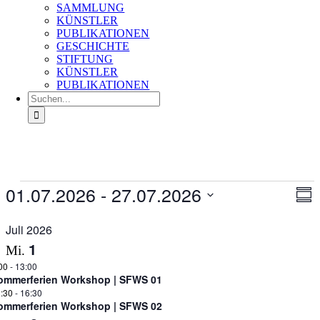
SAMMLUNG
KÜNSTLER
PUBLIKATIONEN
GESCHICHTE
STIFTUNG
KÜNSTLER
PUBLIKATIONEN
Suche
nach:
Veranstaltungen
01.07.2026
 - 
27.07.2026
Ans
Ver
Zusa
An
Nav
Datum
Na
auswählen.
Juli 2026
1
Mi.
00
-
13:00
ommerferien Workshop | SFWS 01
:30
-
16:30
ommerferien Workshop | SFWS 02