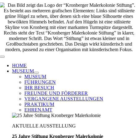
Zum
Inhalt
springen
Toggle
Navigation
HOME
MUSEUM
MUSEUM
FÜHRUNGEN
IHR BESUCH
FREUNDE UND FÖRDERER
VERGANGENE AUSSTELLUNGEN
PRAKTIKUM
EHRENAMT
AKTUELLE AUSSTELLUNG
25 Jahre Stiftung Kronberger Malerkolonie