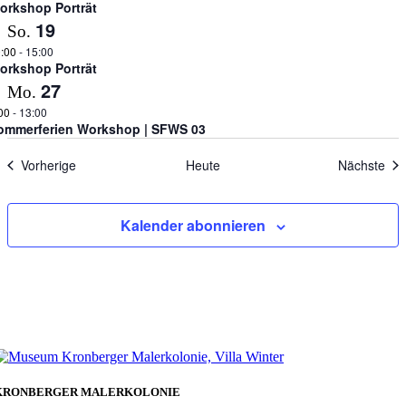
orkshop Porträt
19
So.
:00
-
15:00
orkshop Porträt
27
Mo.
00
-
13:00
ommerferien Workshop | SFWS 03
Veranstaltungen
Ver
Vorherige
Heute
Nächste
Kalender abonnieren
KRONBERGER MALERKOLONIE