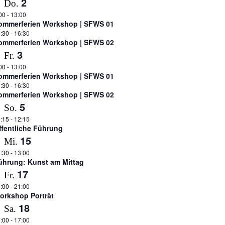
2
Do.
00
-
13:00
ommerferien Workshop | SFWS 01
:30
-
16:30
ommerferien Workshop | SFWS 02
3
Fr.
00
-
13:00
ommerferien Workshop | SFWS 01
:30
-
16:30
ommerferien Workshop | SFWS 02
5
So.
:15
-
12:15
ffentliche Führung
15
Mi.
:30
-
13:00
ührung: Kunst am Mittag
17
Fr.
:00
-
21:00
orkshop Porträt
18
Sa.
:00
-
17:00