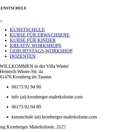
KUNSTSCHULE
Toggle
Navigation
KUNSTSCHULE
KURSE FÜR ERWACHSENE
KURSE FÜR KINDER
KREATIV WORKSHOPS
GEBURTSTAGS-WORKSHOP
DOZENTEN
WILLKOMMEN in der Villa Winter
Heinrich-Winter-Str. 4a
61476 Kronberg im Taunus
06173 92 94 90
info (at) kronberger-malerkolonie.com
06173 92 94 89
kunstschule (at) kronberger-malerkolonie.com
tung Kronberger Malerkolonie,
2025