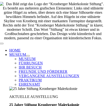
Zum
Inhalt
springen
Toggle
Navigation
HOME
MUSEUM
MUSEUM
FÜHRUNGEN
IHR BESUCH
FREUNDE UND FÖRDERER
VERGANGENE AUSSTELLUNGEN
PRAKTIKUM
EHRENAMT
AKTUELLE AUSSTELLUNG
25 Jahre Stiftung Kronberger Malerkolonie