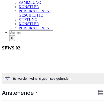
SAMMLUNG
KÜNSTLER
PUBLIKATIONEN
GESCHICHTE
STIFTUNG
KÜNSTLER
PUBLIKATIONEN
Suche
nach:
SFWS 02
Veranstaltungen
Es wurden keine Ergebnisse gefunden.
Hinweis
Anstehende
Ans
Ver
Zusa
An
Nav
Datum
Na
auswählen.