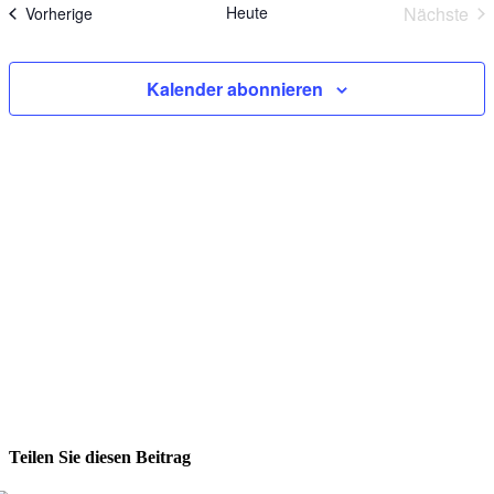
Heute
Nächste
Veranstaltungen
Vorherige
Verans
Kalender abonnieren
Teilen Sie diesen Beitrag