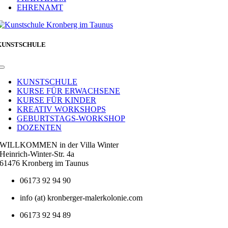
EHRENAMT
KUNSTSCHULE
Toggle
Navigation
KUNSTSCHULE
KURSE FÜR ERWACHSENE
KURSE FÜR KINDER
KREATIV WORKSHOPS
GEBURTSTAGS-WORKSHOP
DOZENTEN
WILLKOMMEN in der Villa Winter
Heinrich-Winter-Str. 4a
61476 Kronberg im Taunus
06173 92 94 90
info (at) kronberger-malerkolonie.com
06173 92 94 89