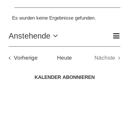
VERANSTALTUNGEN
KUNSTSCHULE
Es wurden keine Ergebnisse gefunden.
Hinweis
KRONBERGER MALERKOLONIE
VE
Anstehende
Zusam
AN
ANS
Datum
SUCHE
auswählen.
NAV
NA
Veranstaltungen
Vorherige
Heute
Nächste
NACH:
Veranstal
KALENDER ABONNIEREN