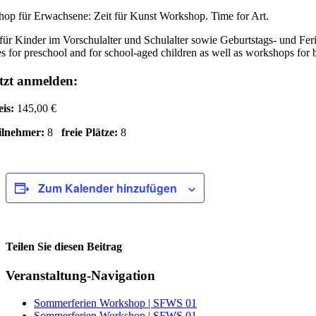
op für Erwachsene: Zeit für Kunst Workshop. Time for Art.
für Kinder im Vorschulalter und Schulalter sowie Geburtstags- und Fe
s for preschool and for school-aged children as well as workshops for 
tzt anmelden:
eis:
145,00 €
ilnehmer:
8
freie Plätze:
8
Zum Kalender hinzufügen
Teilen Sie diesen Beitrag
Facebook
Veranstaltung-Navigation
Sommerferien Workshop | SFWS 01
Sommerferien Workshop | SFWS 01