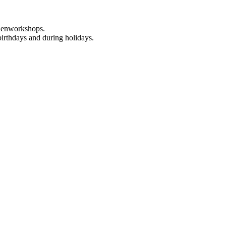
rienworkshops.
birthdays and during holidays.