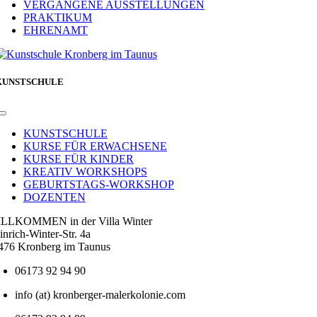
VERGANGENE AUSSTELLUNGEN
PRAKTIKUM
EHRENAMT
KUNSTSCHULE
Toggle
Navigation
KUNSTSCHULE
KURSE FÜR ERWACHSENE
KURSE FÜR KINDER
KREATIV WORKSHOPS
GEBURTSTAGS-WORKSHOP
DOZENTEN
LLKOMMEN in der Villa Winter
inrich-Winter-Str. 4a
476 Kronberg im Taunus
06173 92 94 90
info (at) kronberger-malerkolonie.com