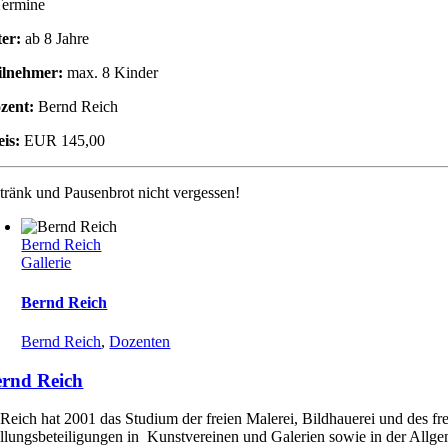
Termine
ter:
ab 8 Jahre
ilnehmer:
max. 8 Kinder
zent:
Bernd Reich
eis:
EUR 145,00
tränk und Pausenbrot nicht vergessen!
Bernd Reich
Gallerie
Bernd Reich
Bernd Reich
,
Dozenten
rnd Reich
Reich hat 2001 das Studium der freien Malerei, Bildhauerei und des fr
llungsbeteiligungen in Kunstvereinen und Galerien sowie in der Allgem