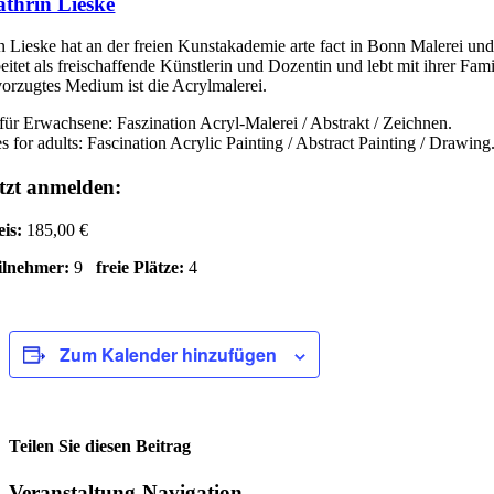
thrin Lieske
n Lieske hat an der freien Kunstakademie arte fact in Bonn Malerei und
beitet als freischaffende Künstlerin und Dozentin und lebt mit ihrer Fam
vorzugtes Medium ist die Acrylmalerei.
für Erwachsene: Faszination Acryl-Malerei / Abstrakt / Zeichnen.
s for adults: Fascination Acrylic Painting / Abstract Painting / Drawing
tzt anmelden:
eis:
185,00 €
ilnehmer:
9
freie Plätze:
4
Zum Kalender hinzufügen
Teilen Sie diesen Beitrag
Facebook
Veranstaltung-Navigation