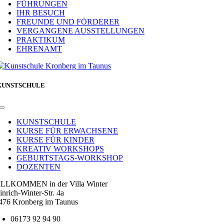
FÜHRUNGEN
IHR BESUCH
FREUNDE UND FÖRDERER
VERGANGENE AUSSTELLUNGEN
PRAKTIKUM
EHRENAMT
KUNSTSCHULE
Toggle
Navigation
KUNSTSCHULE
KURSE FÜR ERWACHSENE
KURSE FÜR KINDER
KREATIV WORKSHOPS
GEBURTSTAGS-WORKSHOP
DOZENTEN
LLKOMMEN in der Villa Winter
inrich-Winter-Str. 4a
476 Kronberg im Taunus
06173 92 94 90