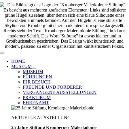
Zum
Inhalt
springen
Toggle
Navigation
HOME
MUSEUM
MUSEUM
FÜHRUNGEN
IHR BESUCH
FREUNDE UND FÖRDERER
VERGANGENE AUSSTELLUNGEN
PRAKTIKUM
EHRENAMT
AKTUELLE AUSSTELLUNG
25 Jahre Stiftung Kronberger Malerkolonie