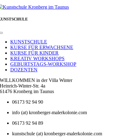
KUNSTSCHULE
Toggle
Navigation
KUNSTSCHULE
KURSE FÜR ERWACHSENE
KURSE FÜR KINDER
KREATIV WORKSHOPS
GEBURTSTAGS-WORKSHOP
DOZENTEN
WILLKOMMEN in der Villa Winter
Heinrich-Winter-Str. 4a
61476 Kronberg im Taunus
06173 92 94 90
info (at) kronberger-malerkolonie.com
06173 92 94 89
kunstschule (at) kronberger-malerkolonie.com