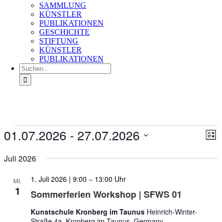
SAMMLUNG
KÜNSTLER
PUBLIKATIONEN
GESCHICHTE
STIFTUNG
KÜNSTLER
PUBLIKATIONEN
Suche
nach:
Veranstaltungen
01.07.2026
 - 
27.07.2026
Ans
Ver
Liste
An
Nav
Datum
Na
wählen.
Juli 2026
1. Juli 2026 | 9:00
–
13:00
MI.
1
Sommerferien Workshop | SFWS 01
Kunstschule Kronberg im Taunus
Heinrich-Winter-
Straße 4a, Kronberg im Taunus, Germany