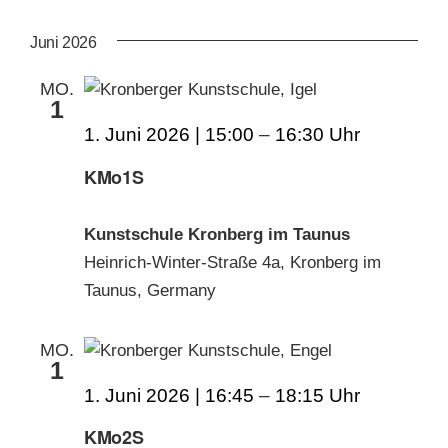
AN
ANS
Datum
wählen.
NAV
Juni 2026
KUNSTSCHULE
NA
MO.
1
KRONBERGER MALERKOLONIE
1. Juni 2026 | 15:00
–
16:30
KMo1S
SUCHE
NACH:
Kunstschule Kronberg im Taunus
Heinrich-Winter-Straße 4a, Kronberg im
Taunus, Germany
MO.
1
1. Juni 2026 | 16:45
–
18:15
KMo2S