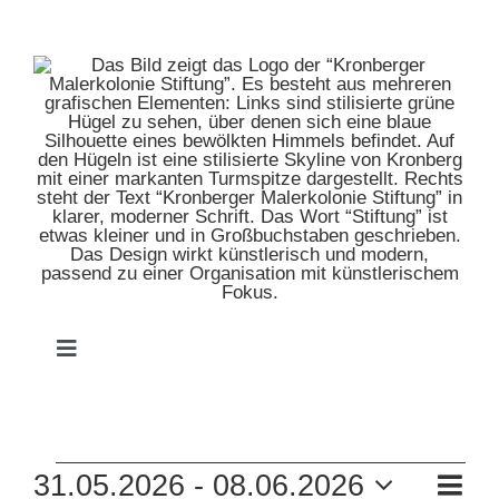
Zum
Inhalt
springen
Toggle
Navigation
HOME
VERANSTALTUNGEN
VE
31.05.2026
 - 
08.06.2026
MUSEUM
Liste