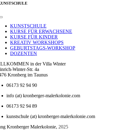
KUNSTSCHULE
Toggle
Navigation
KUNSTSCHULE
KURSE FÜR ERWACHSENE
KURSE FÜR KINDER
KREATIV WORKSHOPS
GEBURTSTAGS-WORKSHOP
DOZENTEN
LLKOMMEN in der Villa Winter
inrich-Winter-Str. 4a
476 Kronberg im Taunus
06173 92 94 90
info (at) kronberger-malerkolonie.com
06173 92 94 89
kunstschule (at) kronberger-malerkolonie.com
tung Kronberger Malerkolonie,
2025