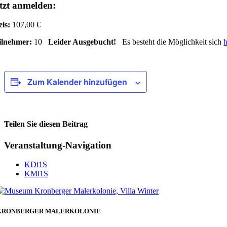
tzt anmelden:
eis:
107,00 €
ilnehmer:
10
Leider Ausgebucht!
Es besteht die Möglichkeit sich
h
Zum Kalender hinzufügen
Teilen Sie diesen Beitrag
Facebook
Veranstaltung-Navigation
KDi1S
KMi1S
KRONBERGER MALERKOLONIE