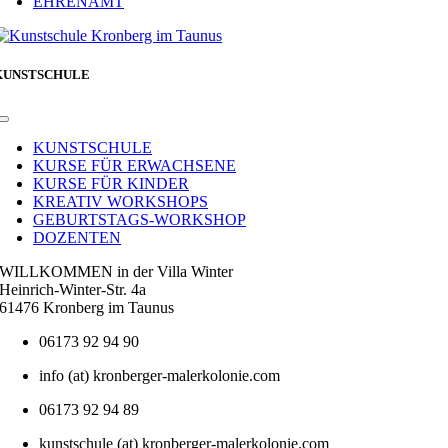
EHRENAMT
KUNSTSCHULE
Toggle
Navigation
KUNSTSCHULE
KURSE FÜR ERWACHSENE
KURSE FÜR KINDER
KREATIV WORKSHOPS
GEBURTSTAGS-WORKSHOP
DOZENTEN
WILLKOMMEN in der Villa Winter
Heinrich-Winter-Str. 4a
61476 Kronberg im Taunus
06173 92 94 90
info (at) kronberger-malerkolonie.com
06173 92 94 89
kunstschule (at) kronberger-malerkolonie.com