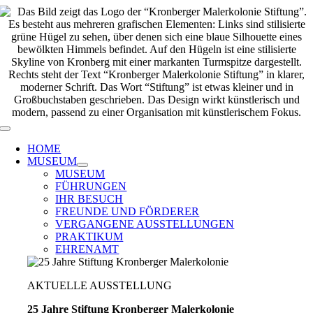
Zum
Inhalt
springen
Toggle
Navigation
HOME
MUSEUM
MUSEUM
FÜHRUNGEN
IHR BESUCH
FREUNDE UND FÖRDERER
VERGANGENE AUSSTELLUNGEN
PRAKTIKUM
EHRENAMT
AKTUELLE AUSSTELLUNG
25 Jahre Stiftung Kronberger Malerkolonie