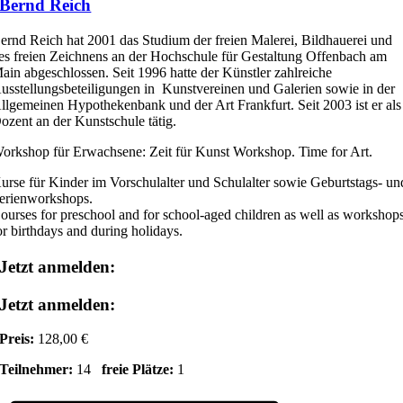
Bernd Reich
ernd Reich hat 2001 das Studium der freien Malerei, Bildhauerei und
es freien Zeichnens an der Hochschule für Gestaltung Offenbach am
ain abgeschlossen. Seit 1996 hatte der Künstler zahlreiche
usstellungsbeteiligungen in Kunstvereinen und Galerien sowie in der
llgemeinen Hypothekenbank und der Art Frankfurt. Seit 2003 ist er als
ozent an der Kunstschule tätig.
orkshop für Erwachsene: Zeit für Kunst Workshop. Time for Art.
urse für Kinder im Vorschulalter und Schulalter sowie Geburtstags- un
erienworkshops.
ourses for preschool and for school-aged children as well as workshop
or birthdays and during holidays.
Jetzt anmelden:
Jetzt anmelden:
Preis:
128,00 €
Teilnehmer:
14
freie Plätze:
1