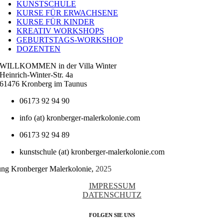
Navigation
KUNSTSCHULE
KURSE FÜR ERWACHSENE
KURSE FÜR KINDER
KREATIV WORKSHOPS
GEBURTSTAGS-WORKSHOP
DOZENTEN
WILLKOMMEN in der Villa Winter
Heinrich-Winter-Str. 4a
61476 Kronberg im Taunus
06173 92 94 90
info (at) kronberger-malerkolonie.com
06173 92 94 89
kunstschule (at) kronberger-malerkolonie.com
tung Kronberger Malerkolonie,
2025
IMPRESSUM
DATENSCHUTZ
FOLGEN SIE UNS