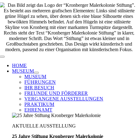
Zum
Inhalt
springen
Toggle
Navigation
HOME
MUSEUM
MUSEUM
FÜHRUNGEN
IHR BESUCH
FREUNDE UND FÖRDERER
VERGANGENE AUSSTELLUNGEN
PRAKTIKUM
EHRENAMT
AKTUELLE AUSSTELLUNG
25 Jahre Stiftung Kronberger Malerkolonie