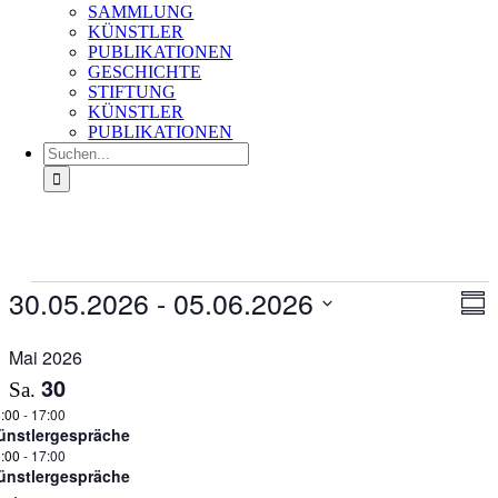
SAMMLUNG
KÜNSTLER
PUBLIKATIONEN
GESCHICHTE
STIFTUNG
KÜNSTLER
PUBLIKATIONEN
Suche
nach:
Veranstaltungen
30.05.2026
 - 
05.06.2026
Ans
Ver
Zusa
An
Nav
Datum
Na
auswählen.
Mai 2026
30
Sa.
:00
-
17:00
ünstlergespräche
:00
-
17:00
ünstlergespräche