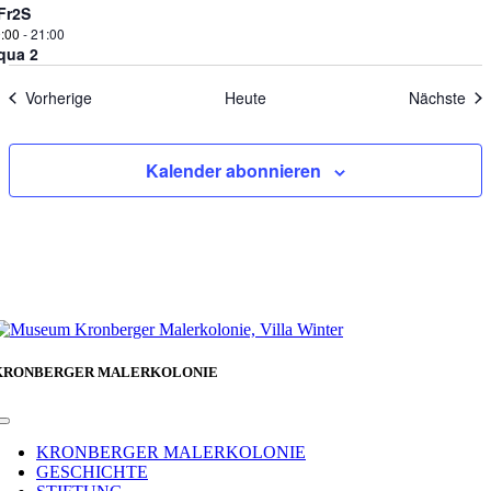
Fr2S
:00
-
21:00
qua 2
Veranstaltungen
Ver
Vorherige
Heute
Nächste
Kalender abonnieren
KRONBERGER MALERKOLONIE
Toggle
Navigation
KRONBERGER MALERKOLONIE
GESCHICHTE