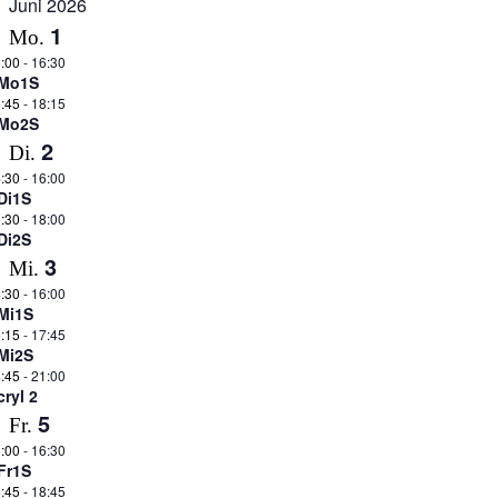
Juni 2026
1
Mo.
:00
-
16:30
Mo1S
:45
-
18:15
Mo2S
2
Di.
:30
-
16:00
Di1S
:30
-
18:00
Di2S
3
Mi.
:30
-
16:00
Mi1S
:15
-
17:45
Mi2S
:45
-
21:00
cryl 2
5
Fr.
:00
-
16:30
Fr1S
:45
-
18:45