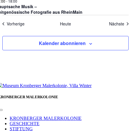
:00
-
18:00
auptsache Musik –
eitgenössische Fotografie aus RheinMain
Veranstaltungen
Ver
Vorherige
Heute
Nächste
Kalender abonnieren
KRONBERGER MALERKOLONIE
Toggle
Navigation
KRONBERGER MALERKOLONIE
GESCHICHTE
STIFTUNG