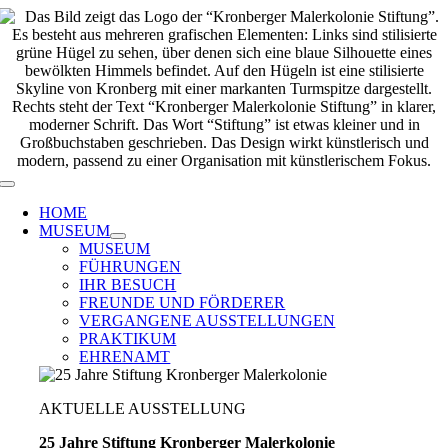
Zum
Inhalt
springen
Toggle
Navigation
HOME
MUSEUM
MUSEUM
FÜHRUNGEN
IHR BESUCH
FREUNDE UND FÖRDERER
VERGANGENE AUSSTELLUNGEN
PRAKTIKUM
EHRENAMT
AKTUELLE AUSSTELLUNG
25 Jahre Stiftung Kronberger Malerkolonie