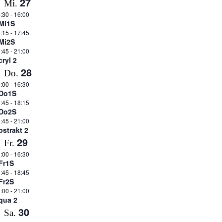
27
Mi.
:30
-
16:00
Mi1S
:15
-
17:45
Mi2S
:45
-
21:00
cryl 2
28
Do.
:00
-
16:30
Do1S
:45
-
18:15
Do2S
:45
-
21:00
bstrakt 2
29
Fr.
:00
-
16:30
Fr1S
:45
-
18:45
Fr2S
:00
-
21:00
qua 2
30
Sa.