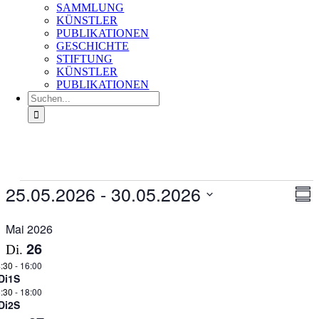
SAMMLUNG
KÜNSTLER
PUBLIKATIONEN
GESCHICHTE
STIFTUNG
KÜNSTLER
PUBLIKATIONEN
Suche
nach:
Veranstaltungen
25.05.2026
 - 
30.05.2026
Ans
Ver
Zusa
An
Nav
Datum
Na
auswählen.
Mai 2026
26
Di.
:30
-
16:00
Di1S
:30
-
18:00
Di2S