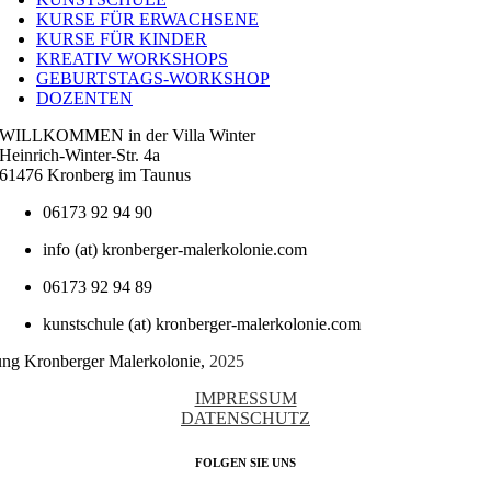
KURSE FÜR ERWACHSENE
KURSE FÜR KINDER
KREATIV WORKSHOPS
GEBURTSTAGS-WORKSHOP
DOZENTEN
WILLKOMMEN in der Villa Winter
Heinrich-Winter-Str. 4a
61476 Kronberg im Taunus
06173 92 94 90
info (at) kronberger-malerkolonie.com
06173 92 94 89
kunstschule (at) kronberger-malerkolonie.com
tung Kronberger Malerkolonie,
2025
IMPRESSUM
DATENSCHUTZ
FOLGEN SIE UNS