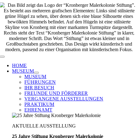
Zum
Inhalt
springen
Toggle
Navigation
HOME
MUSEUM
MUSEUM
FÜHRUNGEN
IHR BESUCH
FREUNDE UND FÖRDERER
VERGANGENE AUSSTELLUNGEN
PRAKTIKUM
EHRENAMT
AKTUELLE AUSSTELLUNG
25 Jahre Stiftung Kronberger Malerkolonie