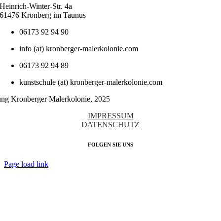
Heinrich-Winter-Str. 4a
61476 Kronberg im Taunus
06173 92 94 90
info (at) kronberger-malerkolonie.com
06173 92 94 89
kunstschule (at) kronberger-malerkolonie.com
tung Kronberger Malerkolonie,
2025
IMPRESSUM
DATENSCHUTZ
FOLGEN SIE UNS
Page load link
Nach
oben