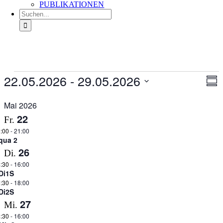
PUBLIKATIONEN
Suche
nach:
Veranstaltungen
22.05.2026
 - 
29.05.2026
Ans
Ver
Zusa
An
Nav
Datum
Na
auswählen.
Mai 2026
22
Fr.
:00
-
21:00
qua 2
26
Di.
:30
-
16:00
Di1S
:30
-
18:00
Di2S
27
Mi.
:30
-
16:00