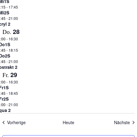
Mi1S
:15
-
17:45
Mi2S
:45
-
21:00
cryl 2
28
Do.
:00
-
16:30
Do1S
:45
-
18:15
Do2S
:45
-
21:00
bstrakt 2
29
Fr.
:00
-
16:30
Fr1S
:45
-
18:45
Fr2S
:00
-
21:00
qua 2
Veranstaltungen
Ver
Vorherige
Heute
Nächste