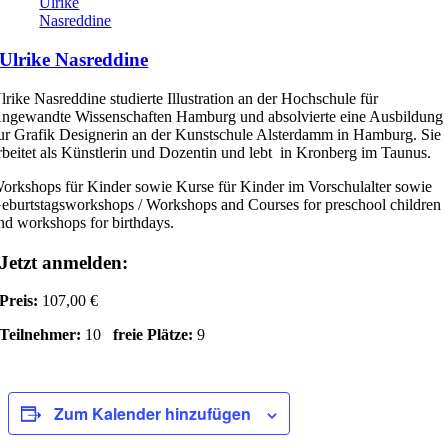
Ulrike
Nasreddine
Ulrike Nasreddine
lrike Nasreddine studierte Illustration an der Hochschule für
ngewandte Wissenschaften Hamburg und absolvierte eine Ausbildung
ur Grafik Designerin an der Kunstschule Alsterdamm in Hamburg. Sie
rbeitet als Künstlerin und Dozentin und lebt in Kronberg im Taunus.
orkshops für Kinder sowie Kurse für Kinder im Vorschulalter sowie
eburtstagsworkshops / Workshops and Courses for preschool children
nd workshops for birthdays.
Jetzt anmelden:
Preis:
107,00 €
Teilnehmer:
10
freie Plätze:
9
Zum Kalender hinzufügen