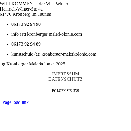
WILLKOMMEN in der Villa Winter
Heinrich-Winter-Str. 4a
61476 Kronberg im Taunus
06173 92 94 90
info (at) kronberger-malerkolonie.com
06173 92 94 89
kunstschule (at) kronberger-malerkolonie.com
tung Kronberger Malerkolonie,
2025
IMPRESSUM
DATENSCHUTZ
FOLGEN SIE UNS
Page load link
Nach
oben