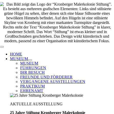
Zum
Inhalt
springen
Toggle
Navigation
HOME
MUSEUM
MUSEUM
FÜHRUNGEN
IHR BESUCH
FREUNDE UND FÖRDERER
VERGANGENE AUSSTELLUNGEN
PRAKTIKUM
EHRENAMT
AKTUELLE AUSSTELLUNG
25 Jahre Stiftung Kronberger Malerkolonie