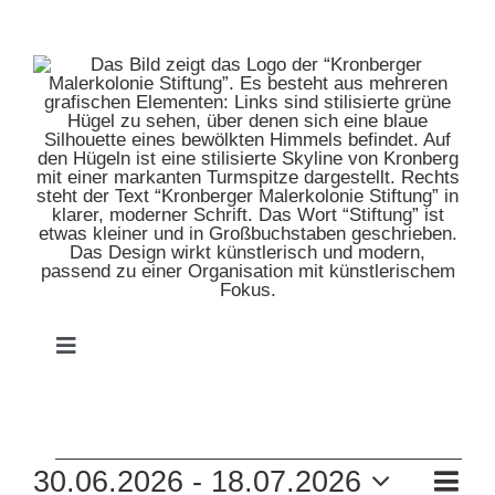
Zum
Inhalt
springen
Toggle
Navigation
HOME
VERANSTALTUNGEN
VE
30.06.2026
 - 
18.07.2026
MUSEUM
Zusam