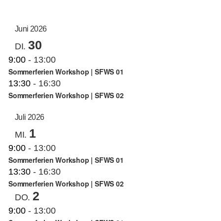
AN
ANS
Datum
auswählen.
NAV
KUNSTSCHULE
NA
Juni 2026
30
DI.
KRONBERGER MALERKOLONIE
9:00
-
13:00
Sommerferien Workshop | SFWS 01
13:30
-
16:30
SUCHE
Sommerferien Workshop | SFWS 02
NACH:
Juli 2026
1
MI.
9:00
-
13:00
Sommerferien Workshop | SFWS 01
13:30
-
16:30
Sommerferien Workshop | SFWS 02
2
DO.
9:00
-
13:00