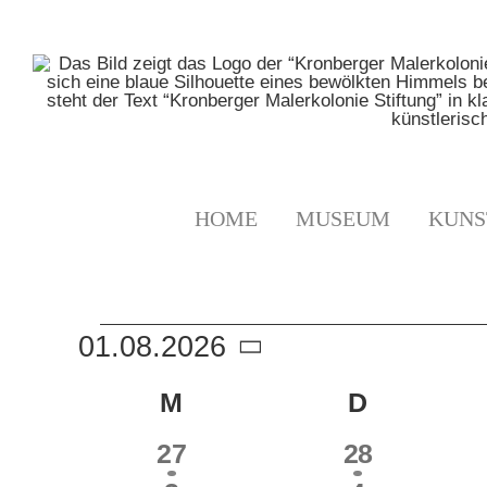
Zum
Inhalt
springen
HOME
MUSEUM
KUNS
VERANSTALTUNGE
01.08.2026
Datum
M
MONTAG
D
DIENSTA
KALENDER
wählen.
2
2
27
28
VON
VERANSTALTUNGEN
VERANSTA