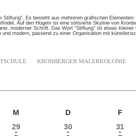
TSCHULE
KRONBERGER MALERKOLONIE
N
G
M
MITTWOCH
D
DONNERSTAG
F
FRE
2
2
3
29
30
31
LTUNGEN
VERANSTALTUNGEN
VERANSTALTUNGE
VERA