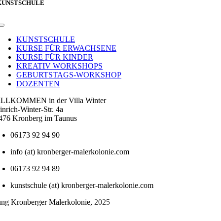
KUNSTSCHULE
Toggle
Navigation
KUNSTSCHULE
KURSE FÜR ERWACHSENE
KURSE FÜR KINDER
KREATIV WORKSHOPS
GEBURTSTAGS-WORKSHOP
DOZENTEN
LLKOMMEN in der Villa Winter
inrich-Winter-Str. 4a
476 Kronberg im Taunus
06173 92 94 90
info (at) kronberger-malerkolonie.com
06173 92 94 89
kunstschule (at) kronberger-malerkolonie.com
tung Kronberger Malerkolonie,
2025