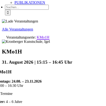
PUBLIKATIONEN
Suche
nach:
Alle Veranstaltungen
Veranstaltungsserie:
KMo1H
KMo1H
31. August 2026 | 15:15
–
16:45
Mo1H
ntags:
24.08. – 23.11.2026
:00 – 16:30 Uhr
 Termine
ter:
4 – 6 Jahre