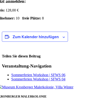
tzt anmelden:
eis:
128,00 €
ilnehmer:
10
freie Plätze:
8
Zum Kalender hinzufügen
Teilen Sie diesen Beitrag
Facebook
Veranstaltung-Navigation
Sommerferien Workshop | SFWS 06
Sommerferien Workshop | SFWS 04
KRONBERGER MALERKOLONIE