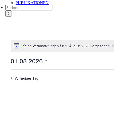
PUBLIKATIONEN
Suche
nach:
Veranstaltungen
für
Keine Veranstaltungen für 1. August 2026 vorgesehen. H
Hinweis
1.
August
01.08.2026
2026
Datum
wählen.
Vorheriger Tag