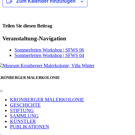
Zum Kalender hinzufügen
Teilen Sie diesen Beitrag
Facebook
Veranstaltung-Navigation
Sommerferien Workshop | SFWS 06
Sommerferien Workshop | SFWS 04
KRONBERGER MALERKOLONIE
Toggle
Navigation
KRONBERGER MALERKOLONIE
GESCHICHTE
STIFTUNG
SAMMLUNG
KÜNSTLER
PUBLIKATIONEN