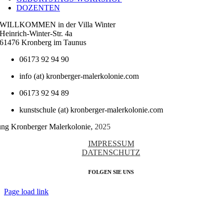
DOZENTEN
WILLKOMMEN in der Villa Winter
Heinrich-Winter-Str. 4a
61476 Kronberg im Taunus
06173 92 94 90
info (at) kronberger-malerkolonie.com
06173 92 94 89
kunstschule (at) kronberger-malerkolonie.com
tung Kronberger Malerkolonie,
2025
IMPRESSUM
DATENSCHUTZ
FOLGEN SIE UNS
Page load link
Nach
oben