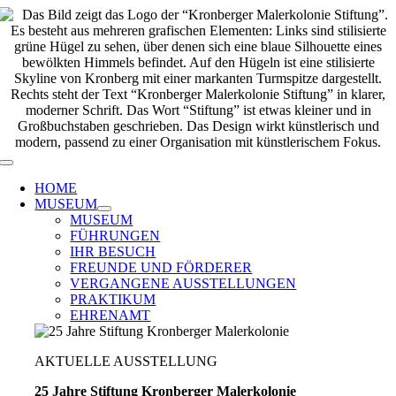
Zum
Inhalt
springen
Toggle
Navigation
HOME
MUSEUM
MUSEUM
FÜHRUNGEN
IHR BESUCH
FREUNDE UND FÖRDERER
VERGANGENE AUSSTELLUNGEN
PRAKTIKUM
EHRENAMT
AKTUELLE AUSSTELLUNG
25 Jahre Stiftung Kronberger Malerkolonie