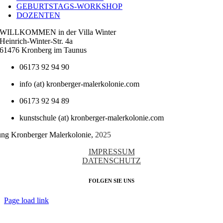
GEBURTSTAGS-WORKSHOP
DOZENTEN
WILLKOMMEN in der Villa Winter
Heinrich-Winter-Str. 4a
61476 Kronberg im Taunus
06173 92 94 90
info (at) kronberger-malerkolonie.com
06173 92 94 89
kunstschule (at) kronberger-malerkolonie.com
tung Kronberger Malerkolonie,
2025
IMPRESSUM
DATENSCHUTZ
FOLGEN SIE UNS
Page load link
Nach
oben