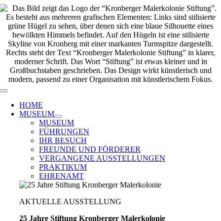
Zum
Inhalt
springen
Toggle
Navigation
HOME
MUSEUM
MUSEUM
FÜHRUNGEN
IHR BESUCH
FREUNDE UND FÖRDERER
VERGANGENE AUSSTELLUNGEN
PRAKTIKUM
EHRENAMT
AKTUELLE AUSSTELLUNG
25 Jahre Stiftung Kronberger Malerkolonie