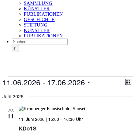
SAMMLUNG
KÜNSTLER
PUBLIKATIONEN
GESCHICHTE
STIFTUNG
KÜNSTLER
PUBLIKATIONEN
Suche
nach:
Veranstaltungen
11.06.2026
 - 
17.06.2026
Ans
Ver
Liste
An
Nav
Datum
Na
wählen.
Juni 2026
DO.
11
11. Juni 2026 | 15:00
–
16:30
KDo1S