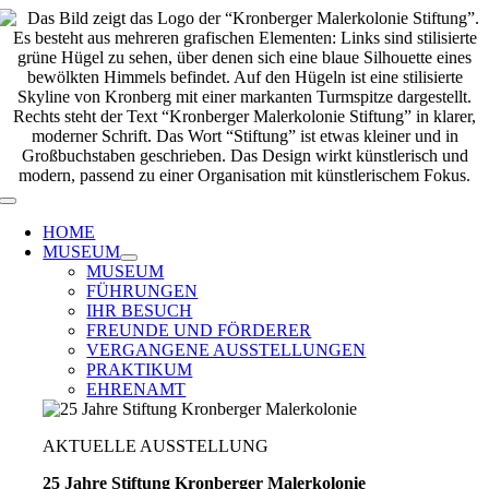
Zum
Inhalt
springen
Toggle
Navigation
HOME
MUSEUM
MUSEUM
FÜHRUNGEN
IHR BESUCH
FREUNDE UND FÖRDERER
VERGANGENE AUSSTELLUNGEN
PRAKTIKUM
EHRENAMT
AKTUELLE AUSSTELLUNG
25 Jahre Stiftung Kronberger Malerkolonie