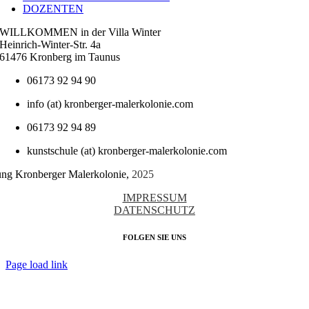
DOZENTEN
WILLKOMMEN in der Villa Winter
Heinrich-Winter-Str. 4a
61476 Kronberg im Taunus
06173 92 94 90
info (at) kronberger-malerkolonie.com
06173 92 94 89
kunstschule (at) kronberger-malerkolonie.com
tung Kronberger Malerkolonie,
2025
IMPRESSUM
DATENSCHUTZ
FOLGEN SIE UNS
Page load link
Nach
oben