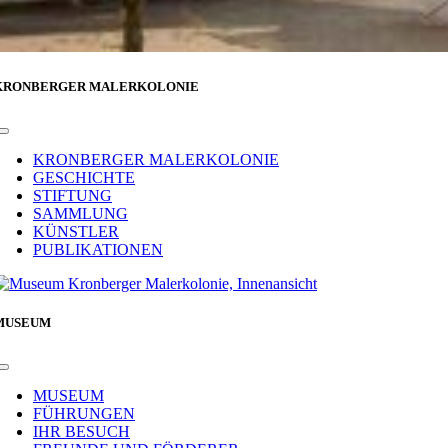
KRONBERGER MALERKOLONIE
Toggle
Navigation
KRONBERGER MALERKOLONIE
GESCHICHTE
STIFTUNG
SAMMLUNG
KÜNSTLER
PUBLIKATIONEN
MUSEUM
Toggle
Navigation
MUSEUM
FÜHRUNGEN
IHR BESUCH