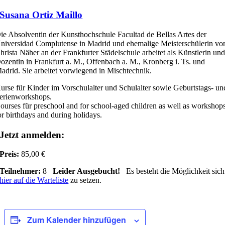
Susana Ortiz Maillo
ie Absolventin der Kunsthochschule Facultad de Bellas Artes der
niversidad Complutense in Madrid und ehemalige Meisterschülerin vo
hrista Näher an der Frankfurter Städelschule arbeitet als Künstlerin un
ozentin in Frankfurt a. M., Offenbach a. M., Kronberg i. Ts. und
adrid. Sie arbeitet vorwiegend in Mischtechnik.
urse für Kinder im Vorschulalter und Schulalter sowie Geburtstags- un
erienworkshops.
ourses für preschool and for school-aged children as well as workshop
or birthdays and during holidays.
Jetzt anmelden:
Preis:
85,00 €
Teilnehmer:
8
Leider Ausgebucht!
Es besteht die Möglichkeit sich
hier auf die Warteliste
zu setzen.
Zum Kalender hinzufügen