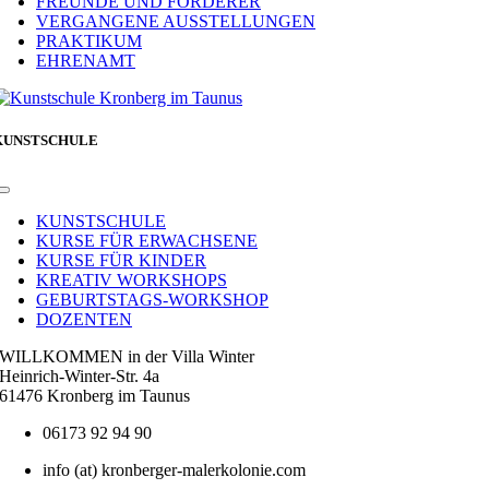
FREUNDE UND FÖRDERER
VERGANGENE AUSSTELLUNGEN
PRAKTIKUM
EHRENAMT
KUNSTSCHULE
Toggle
Navigation
KUNSTSCHULE
KURSE FÜR ERWACHSENE
KURSE FÜR KINDER
KREATIV WORKSHOPS
GEBURTSTAGS-WORKSHOP
DOZENTEN
WILLKOMMEN in der Villa Winter
Heinrich-Winter-Str. 4a
61476 Kronberg im Taunus
06173 92 94 90
info (at) kronberger-malerkolonie.com