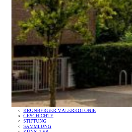
KRONBERGER MALERKOLONIE
GESCHICHTE
STIFTUNG
SAMMLUNG
KÜNSTLER