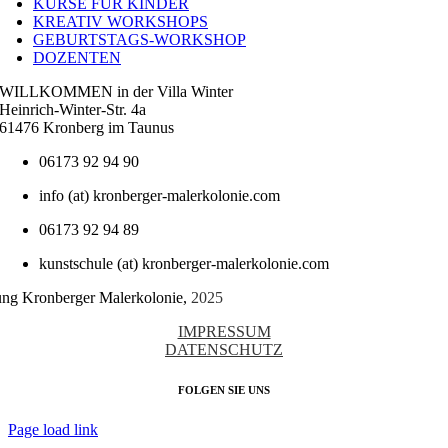
KURSE FÜR KINDER
KREATIV WORKSHOPS
GEBURTSTAGS-WORKSHOP
DOZENTEN
WILLKOMMEN in der Villa Winter
Heinrich-Winter-Str. 4a
61476 Kronberg im Taunus
06173 92 94 90
info (at) kronberger-malerkolonie.com
06173 92 94 89
kunstschule (at) kronberger-malerkolonie.com
tung Kronberger Malerkolonie,
2025
IMPRESSUM
DATENSCHUTZ
FOLGEN SIE UNS
Page load link
Nach