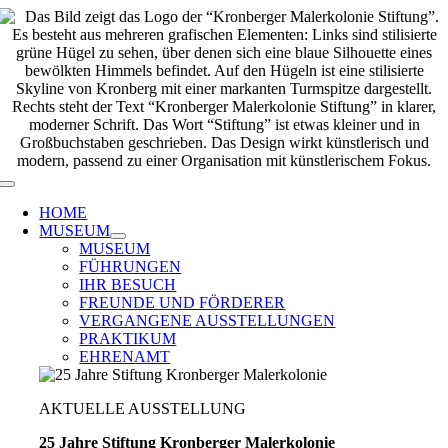
Zum
Inhalt
springen
Toggle
Navigation
HOME
MUSEUM
MUSEUM
FÜHRUNGEN
IHR BESUCH
FREUNDE UND FÖRDERER
VERGANGENE AUSSTELLUNGEN
PRAKTIKUM
EHRENAMT
AKTUELLE AUSSTELLUNG
25 Jahre Stiftung Kronberger Malerkolonie