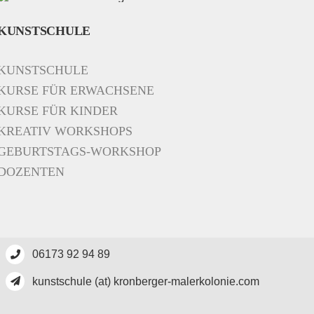
KUNSTSCHULE
KUNSTSCHULE
KURSE FÜR ERWACHSENE
KURSE FÜR KINDER
KREATIV WORKSHOPS
GEBURTSTAGS-WORKSHOP
DOZENTEN
06173 92 94 89
kunstschule (at) kronberger-malerkolonie.com