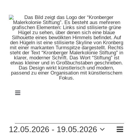
Zum
Inhalt
springen
Toggle
Navigation
HOME
VERANSTALTUNGEN
VE
12.05.2026
 - 
19.05.2026
MUSEUM
Zusam