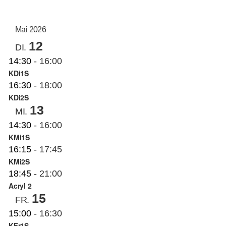
AN
ANS
Datum
auswählen.
NAV
KUNSTSCHULE
NA
Mai 2026
12
DI.
KRONBERGER MALERKOLONIE
14:30
-
16:00
KDi1S
16:30
-
18:00
SUCHE
KDi2S
NACH:
13
MI.
14:30
-
16:00
KMi1S
16:15
-
17:45
KMi2S
18:45
-
21:00
Acryl 2
15
FR.
15:00
-
16:30
KFr1S