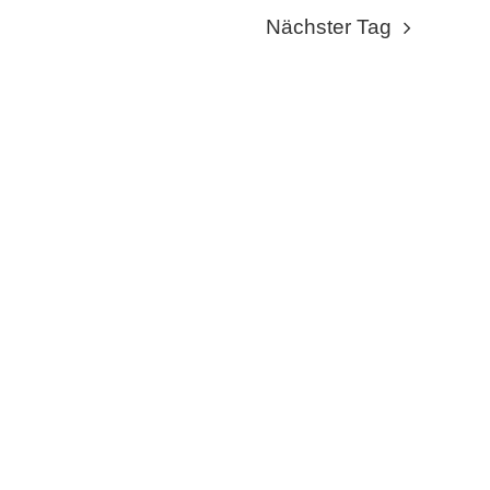
NAVIGA
NAVI
Nächster Tag