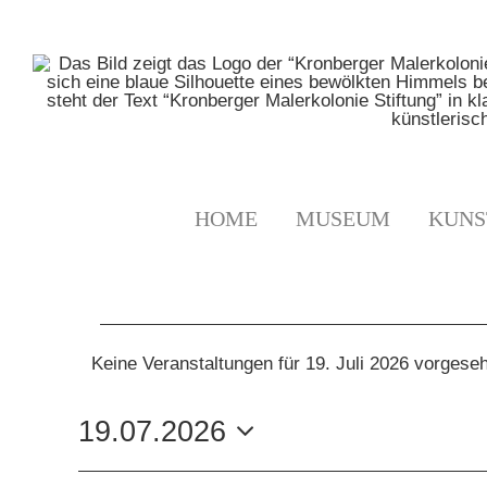
Zum
Inhalt
springen
HOME
MUSEUM
KUNS
VERANSTALTUNGE
Keine Veranstaltungen für 19. Juli 2026 vorgese
Hinweis
FÜR
19.07.2026
19.
Datum