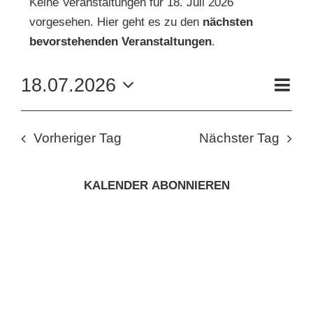
Keine Veranstaltungen für 18. Juli 2026
vorgesehen. Hier geht es zu den
nächsten
FÜR
Hinweis
KUNSTSCHULE
bevorstehenden Veranstaltungen
.
18.
VE
18.07.2026
KRONBERGER MALERKOLONIE
Tag
AN
JULI
ANS
Datum
wählen.
NAV
SUCHE
NA
2026
Vorheriger Tag
Nächster Tag
NACH:
KALENDER ABONNIEREN