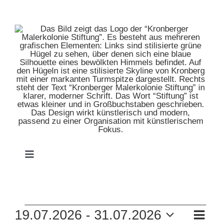
Zum
Inhalt
springen
Toggle
Navigation
HOME
VERANSTALTUNGEN
VE
19.07.2026
 - 
31.07.2026
MUSEUM
Zusam