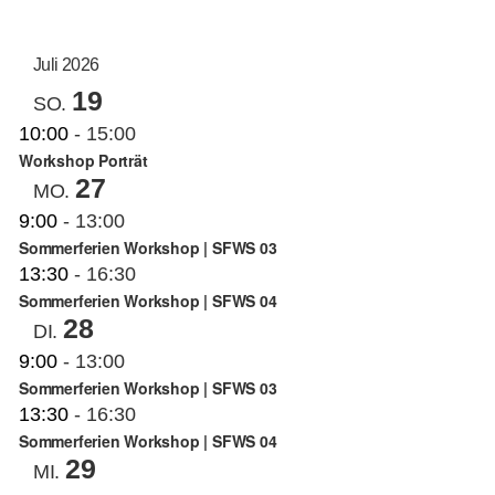
AN
ANS
Datum
auswählen.
NAV
KUNSTSCHULE
NA
Juli 2026
19
SO.
KRONBERGER MALERKOLONIE
10:00
-
15:00
Workshop Porträt
27
MO.
SUCHE
9:00
-
13:00
NACH:
Sommerferien Workshop | SFWS 03
13:30
-
16:30
Sommerferien Workshop | SFWS 04
28
DI.
9:00
-
13:00
Sommerferien Workshop | SFWS 03
13:30
-
16:30
Sommerferien Workshop | SFWS 04
29
MI.