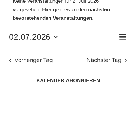
Keine Veranstaltungen für 2. Juli 2026
vorgesehen. Hier geht es zu den
nächsten
FÜR
Hinweis
KUNSTSCHULE
bevorstehenden Veranstaltungen
.
2.
VE
02.07.2026
KRONBERGER MALERKOLONIE
Tag
AN
JULI
ANS
Datum
wählen.
NAV
SUCHE
NA
2026
Vorheriger Tag
Nächster Tag
NACH:
KALENDER ABONNIEREN