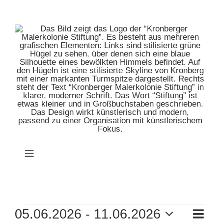
Zum
Inhalt
springen
Toggle
Navigation
HOME
VERANSTALTUNGEN
VE
05.06.2026
 - 
11.06.2026
MUSEUM
Zusam