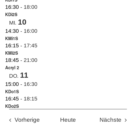
16:30
-
18:00
KDi2S
10
MI.
14:30
-
16:00
KMi1S
16:15
-
17:45
KMi2S
18:45
-
21:00
Acryl 2
11
DO.
15:00
-
16:30
KDo1S
16:45
-
18:15
KDo2S
Veranstaltungen
Veran
Vorherige
Heute
Nächste