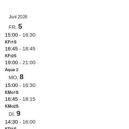
AN
ANS
Datum
auswählen.
NAV
KUNSTSCHULE
NA
Juni 2026
5
FR.
KRONBERGER MALERKOLONIE
15:00
-
16:30
KFr1S
16:45
-
18:45
SUCHE
KFr2S
NACH:
19:00
-
21:00
Aqua 2
8
MO.
15:00
-
16:30
KMo1S
16:45
-
18:15
KMo2S
9
DI.
14:30
-
16:00
KDi1S